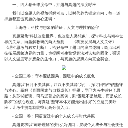
一、四大卷全维度命中，押题与真题的深度呼应
我们以命题人的视角拆解考点，以时代趋势锚定方向，每一道
押题都直击真题的核心逻辑：
- 上海卷：科技与想象的辩证，人文与理性的坚守
真题聚焦“科技改造世界，也改造人类想象”，探讨科技与精神世
界的关系。而赢解教研的两大预测——《科技发展与人文关怀》
《理性思考与独立判断》，恰好命中了题目的底层逻辑：既点出科
技拓展想象边界的力量，也提醒考生警惕算法对认知的固化，强调
以人文温度守护想象的生命力，与真题的思辨方向完全契合。
- 全国二卷：守本源破困局，困境中的成长底色
真题以“日月不失其体，江汉不失其源”为引，探讨困顿中的坚守
与本心。赢解《直面困难与自我成长》押题，早已为考生铺好了思
路：从苏轼贬谪、司马迁著史的案例，到“困境不是绝境，而是成长
阶梯”的核心观点，与真题“坚守本体方能走出困境”的立意完美呼
应，让考生提笔就能找到高分切入点。
- 全国一卷：词语变迁中的个人成长与时代共振
真题要求以“词语理解的变化”为切口，展现个人成长与社会变迁