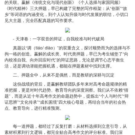
的关联。赢解《传统文化与现代创新》《个人选择与家国同频》
《时代精神》三大押题，早已构建了完整的写作框架：从“创新”“故
乡”等词语的内涵变化，到个人认知升级与时代发展的联结，小切口
见大主题，完全匹配真题的写作要求。
- 天津卷：一字双音的辩证，自我校准与时代破局
真题以“调（tiáo/ diào）”的双重含义，探讨顺势而为的选择与不
拘一格的创造。赢解的成长类、时代类押题，早已为考生铺垫了“向
内校准自我、向外回应时代”的辩证思路，无论是调节心态平衡生
活，还是调动潜能把握机遇，都能在押题素材中找到支撑。
二、押题全中，从来不是偶然，而是教研的深耕与沉淀
这份战绩的背后，是赢解教研团队多年来对高考命题规律的精
准把握，更是对时代趋势、教育导向的深度洞察。我们从不依赖“猜
题”，而是从近十年高考作文的命题趋势中，提炼出“个人与时代”“辩
证思辨”“文化传承”“成长困境”四大核心母题，再结合当年的社会热
点、教育导向，进行精准预测。
每一道押题，都经过了反复打磨：从材料选择到立意引导，从
素材积累到行文逻辑，都完全贴合高考作文的评分标准。我们深