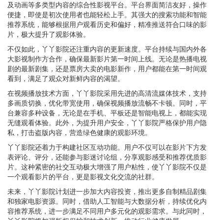
及动画等多类型内容的综合性影视平台。平台界面简洁友好，操作
便捷，即使是初次使用者也能轻松上手。其强大的搜索功能和智能
推荐系统，能够根据用户观看历史和偏好，精准推送符合口味的影
片，极大提升了观影体验。
不仅如此，丫丫影院还注重内容的更新速度。平台持续与国内外各
大影视制作方合作，确保最新影片第一时间上线。无论是热播电视
剧的最新剧集，还是票房大卖的电影新作，用户都能在第一时间观
看到，满足了观众对新鲜内容的渴望。
在视频播放技术方面，丫丫影院采用先进的高清流媒体技术，支持
多画质切换，优化带宽使用，确保视频播放流畅不卡顿。同时，平
台兼容多种设备，无论是在手机、平板还是智能电视上，都能实现
无缝观看体验。此外，为提升用户安全，丫丫影院严格保护用户隐
私，打击盗版内容，营造绿色健康的观影环境。
丫丫影院还着力于构建社区互动功能。用户不仅可以在影片下方发
表评论、评分，还能参与影迷讨论组，分享观影感受和推荐优质影
片。这种紧密的社交互动极大增强了用户粘性，使丫丫影院不仅是
一个观看影片的平台，更是影视文化交流的社群。
未来，丫丫影院计划进一步加大内容投资，推出更多自制精品剧集
和独家电影资源。同时，借助人工智能与大数据分析，持续优化内
容推荐系统，进一步满足不同用户多元化的观影需求。与此同时，