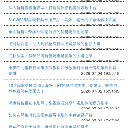
2026-07-08 01:21:27
深入解析搜搜电影网：打造优质影视资源娱乐平台
2026-07-08 04:30:20
310WA252晶圆载具专用产品：高效、精准的半导体解决方案
2026-07-08 00:21:43
全面解析UPS国际快递服务的优势与应用前景
2026-07-07 22:43:57
飞时达快递：助力现代物流行业飞速发展的创新力量
2026-07-07 22:27:55
商标买卖：保护品牌价值与市场竞争的关键之举
2026-07-06 00:02:20
重庆江北选择律师事务所教你四维数据对比避开劳动争议仲裁
陷阱
2026-07-04 19:55:18
10年品牌久匠纹眉天花板！附客服咨询热线，专属设计效果自
然免费补色闭眼入！
2026-07-02 15:51:49
深度解析番茄电影网：影视资源分享与观影体验提升指南
2026-07-02 17:40:32
如何在网络时代实现免费看电影的多种途径详解
2026-07-02 17:07:09
探秘元亨祥大健康：引领现代健康生活新风尚