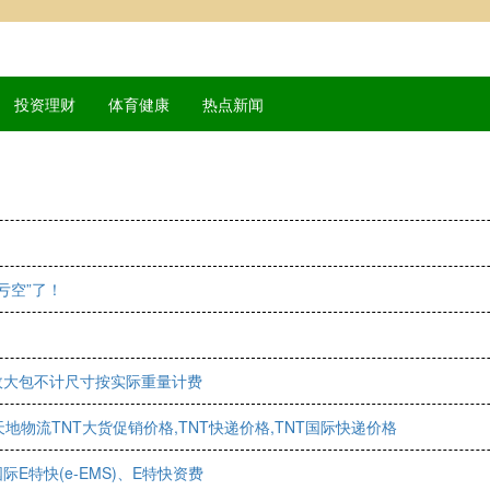
投资理财
体育健康
热点新闻
亏空”了！
政大包不计尺寸按实际重量计费
地物流TNT大货促销价格,TNT快递价格,TNT国际快递价格
E特快(e-EMS)、E特快资费