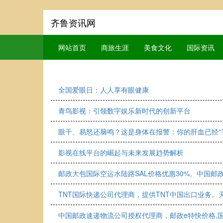
齐鲁资讯网
网站首页
商旅生涯
美食文化
国际资讯
全国爱眼日：人人享有眼健康
青鸟影视：引领数字娱乐新时代的创新平台
眼干、易怒还脑鸣？这是身体在报警：你的肝血已经“
影视在线平台的崛起与未来发展趋势解析
邮政大包国际空运水陆路SAL价格优惠30%。中国邮
TNT国际快递公司代理商，提供TNT中国出口业务。天
中国邮政速递物流公司授权代理商，邮政e特快价格,国际